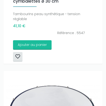
Only play at
Joo casino
if you really want to win a huge
cymbalettes ø 30 cm
amount on your credits!
Tambourins peau synthétique - tension
réglable
41,10 €
Référence : 5547
Ajouter au panier