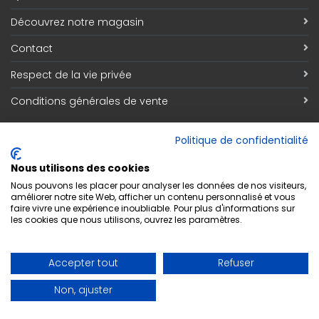
Découvrez notre magasin
Contact
Respect de la vie privée
Conditions générales de vente
Inscription Newsletter
Politique de confidentialité
Adresse email
*
Nous utilisons des cookies
Nous pouvons les placer pour analyser les données de nos visiteurs,
améliorer notre site Web, afficher un contenu personnalisé et vous
faire vivre une expérience inoubliable. Pour plus d'informations sur
les cookies que nous utilisons, ouvrez les paramètres.
S'abonner
Accepter tout
Refuser
Non, ajuster