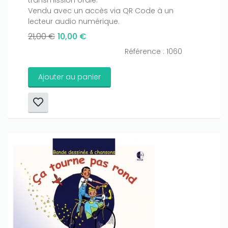
Vendu avec un accès via QR Code à un
lecteur audio numérique.
21,00 €
10,00 €
Référence : 1060
Ajouter au panier
Only play at
Joo casino
if you really want to win a huge
amount on your credits!