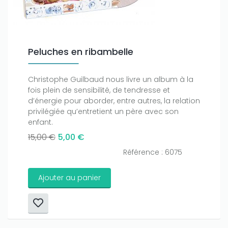
Only play at
Joo casino
if you really want to win a huge
amount on your credits!
Peluches en ribambelle
Christophe Guilbaud nous livre un album à la
fois plein de sensibilité, de tendresse et
d’énergie pour aborder, entre autres, la relation
privilégiée qu’entretient un père avec son
enfant.
15,00 €
5,00 €
Référence : 6075
Ajouter au panier