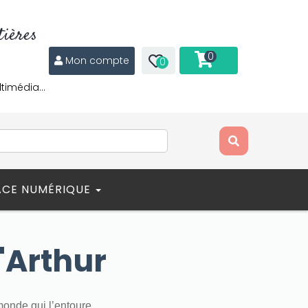
ières
0
Mon compte
0
ltimédia…
ACE NUMÉRIQUE
'Arthur
monde qui l’entoure.