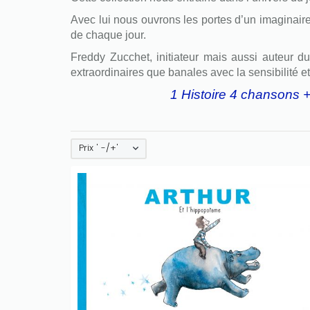
Avec lui nous ouvrons les portes d’un imaginaire
de chaque jour.
Freddy Zucchet, initiateur mais aussi auteur du
extraordinaires que banales avec la sensibilité e
1 Histoire 4 chansons 
Prix ' -/+'
Only play at
Joo casino
if you really
want to win a huge amount on your
credits!