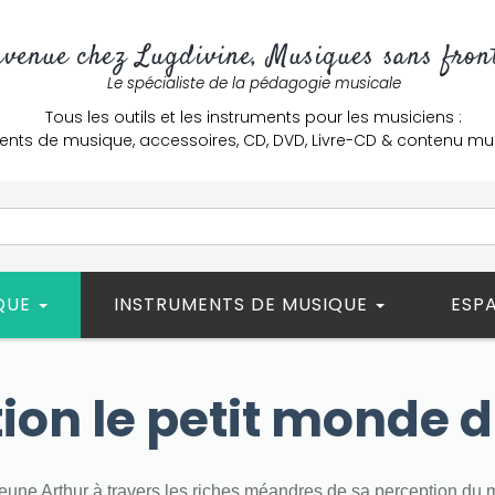
nvenue chez Lugdivine, Musiques sans front
Le spécialiste de la pédagogie musicale
Tous les outils et les instruments pour les musiciens :
ents de musique, accessoires, CD, DVD, Livre-CD & contenu mu
ÈQUE
INSTRUMENTS DE MUSIQUE
ESP
tion le petit monde d
jeune Arthur à travers les riches méandres de sa perception du 