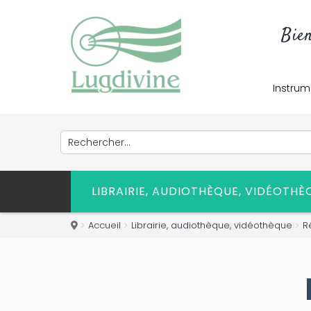
Bie
Only play at
Joo casino
if you really
want to win a huge amount on your
credits!
Instrum
LIBRAIRIE, AUDIOTHÈQUE, VIDÉOTH
Accueil
Librairie, audiothèque, vidéothèque
R