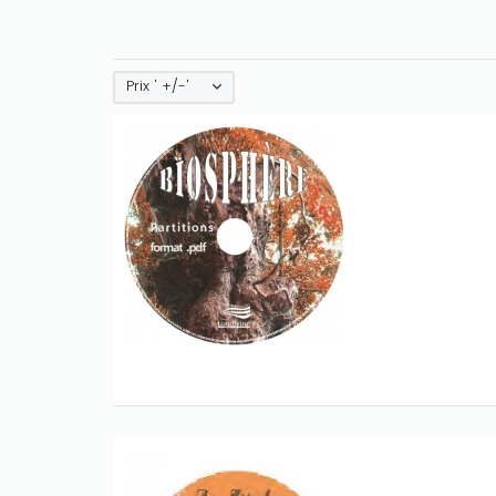
Prix ' +/-'