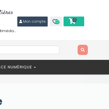
ières
0
Mon compte
0
ltimédia…
ACE NUMÉRIQUE
e