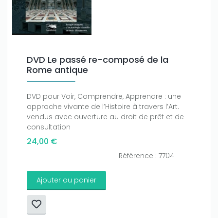
Only play at
Joo casino
if you really want to win a huge
amount on your credits!
DVD Le passé re-composé de la
Rome antique
DVD pour Voir, Comprendre, Apprendre : une
approche vivante de l’Histoire à travers l’Art.
vendus avec ouverture au droit de prêt et de
consultation
24,00 €
Référence : 7704
Ajouter au panier