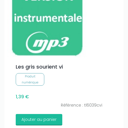
Les gris sourient vi
Produit
numérique
1,39 €
Référence : tl6039cvi
Ajouter au panier