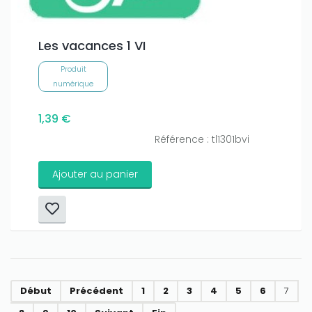
Les vacances 1 VI
Produit
numérique
1,39 €
Référence : tl1301bvi
Ajouter au panier
Début
Précédent
1
2
3
4
5
6
7