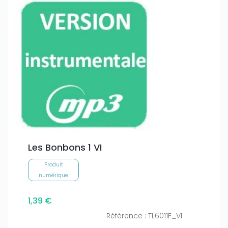
Les Bonbons 1 VI
Produit
numérique
1,39 €
Référence : TL6011F_VI