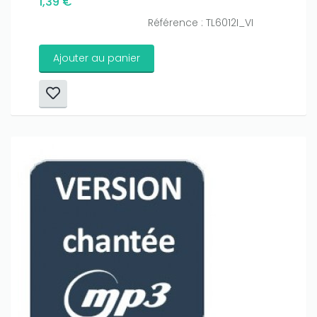
1,39 €
Référence : TL6012I_VI
Ajouter au panier