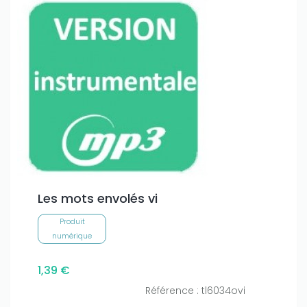
Les mots envolés vi
Produit
numérique
1,39 €
Référence : tl6034ovi