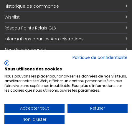
Historique de commande
Wishlist
Réseau Points Relais GLS
Informations pour les Administrations
Bon de commande
Politique de confidentialité
Information
Nous utilisons des cookies
Qui sommes nous
Nous pouvons les placer pour analyser les données de nos visiteurs,
améliorer notre site Web, afficher un contenu personnalisé et vous
faire vivre une expérience inoubliable. Pour plus d'informations sur
Découvrez notre magasin
les cookies que nous utilisons, ouvrez les paramètres.
Contact
Accepter tout
Refuser
Respect de la vie privée
Non, ajuster
Conditions générales de vente