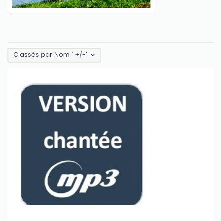
Classés par Nom ' +/-'