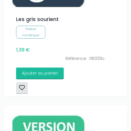
Les gris sourient
Produit
numérique
1,39 €
Référence : tl6039c
Ajouter au panier