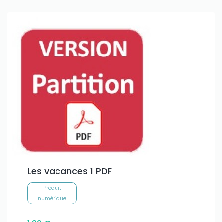
Only play at
Joo casino
if you really want to win a huge
amount on your credits!
Les vacances 1 PDF
Produit
numérique