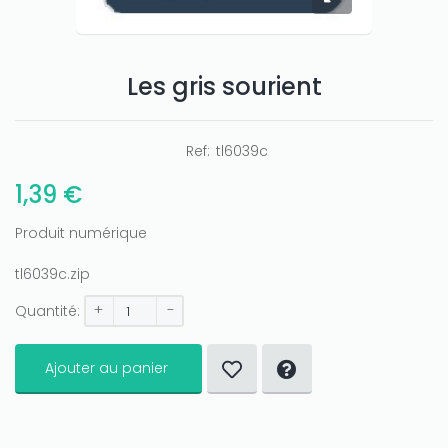
Only play at
Joo casino
Les gris sourient
if you really want to win a huge
amount on your credits!
Ref:
tl6039c
1,39 €
Produit numérique
tl6039c.zip
+
-
Quantité:
Ajouter au panier