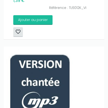
1,39 €
Référence : TL6012K_VI
Ajouter au panier