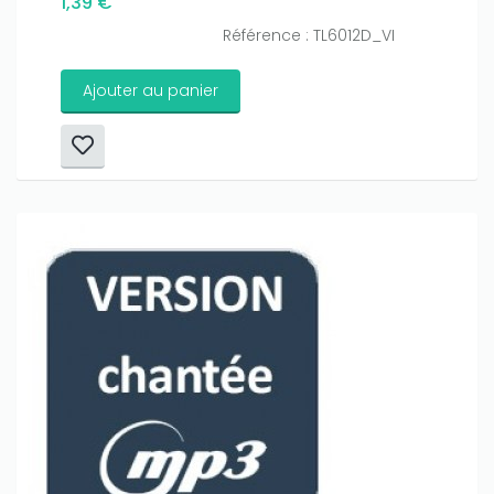
1,39 €
Référence : TL6012D_VI
Ajouter au panier