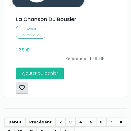
La Chanson Du Bousier
Produit
numérique
1,39 €
Référence : TL6013B
Ajouter au panier
Début
Précédent
2
3
4
5
6
7
8