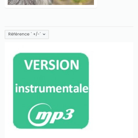
Référence ' +/-'