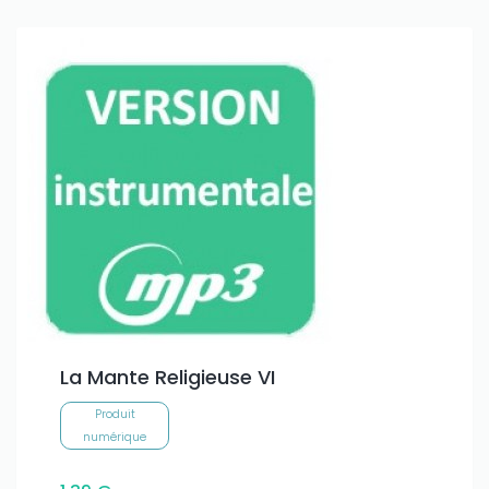
Only play at
Joo casino
if you really want to win a huge
amount on your credits!
La Mante Religieuse VI
Produit
numérique