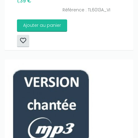
1,39 €
Référence : TL6013A_VI
Ajouter au panier