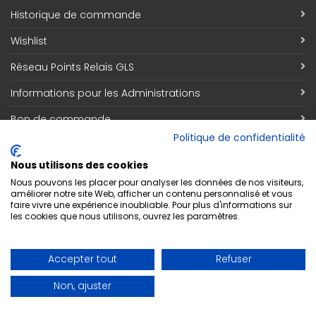
Historique de commande
Wishlist
Réseau Points Relais GLS
Informations pour les Administrations
Bon de commande
Politique de confidentialité
Information
Nous utilisons des cookies
Qui sommes nous
Nous pouvons les placer pour analyser les données de nos visiteurs,
améliorer notre site Web, afficher un contenu personnalisé et vous
faire vivre une expérience inoubliable. Pour plus d'informations sur
Découvrez notre magasin
les cookies que nous utilisons, ouvrez les paramètres.
Contact
Accepter tout
Refuser
Respect de la vie privée
Non, ajuster
Conditions générales de vente