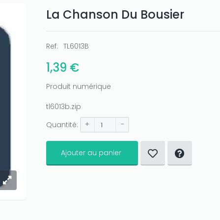
La Chanson Du Bousier
Ref:
TL6013B
1,39 €
Produit numérique
tl6013b.zip
+
-
Quantité:
Ajouter au panier