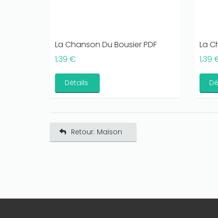
La Chanson Du Bousier PDF
La C
1,39 €
1,39 
Détails
Dé
Retour: Maison