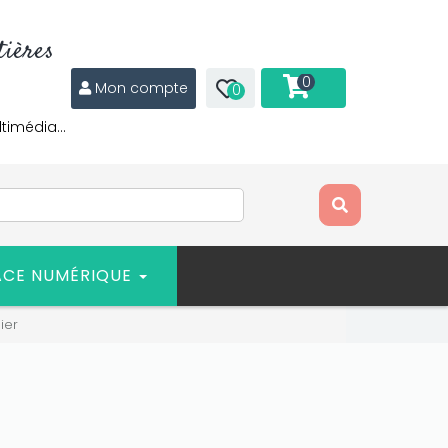
ières
0
Mon compte
0
ltimédia…
ACE NUMÉRIQUE
ier