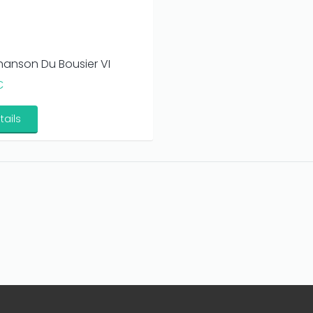
hanson Du Bousier VI
€
tails