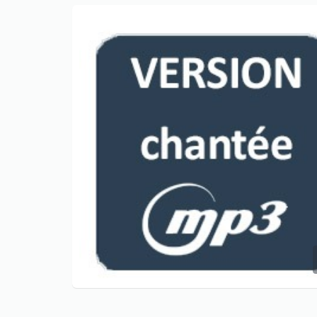
Only play at
Joo casino
if you really
want to win a huge amount on your
credits!