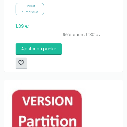
Produit
numérique
1,39 €
Référence : tl1301bvi
Ajouter au panier