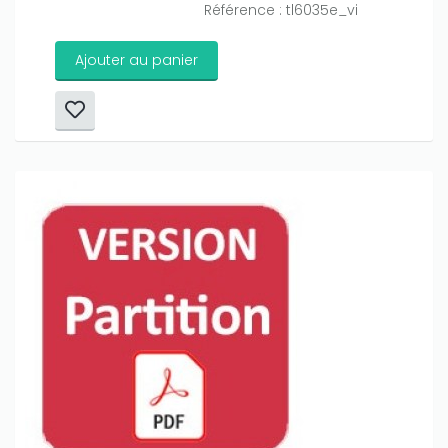
Référence : tl6035e_vi
Ajouter au panier