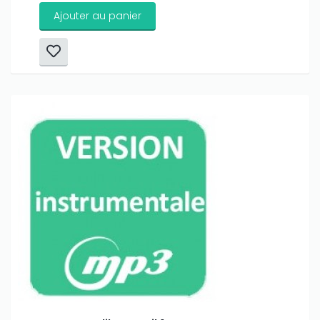
Ajouter au panier
Only play at
Joo casino
if you really want to win a huge
amount on your credits!