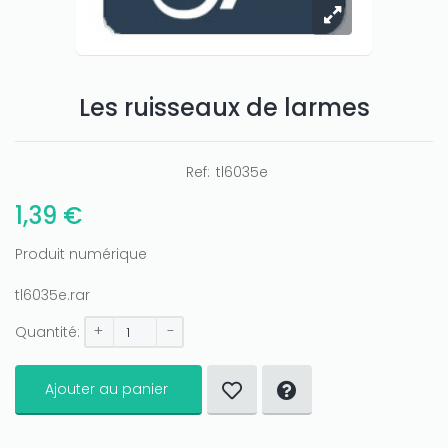
Only play at
Les ruisseaux de larmes
Joo casino
if you really want to win a huge
amount on your credits!
Ref:
tl6035e
1,39 €
Produit numérique
tl6035e.rar
+
-
Quantité:
Ajouter au panier