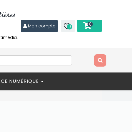
ières
0
Mon compte
0
ltimédia…
ACE NUMÉRIQUE