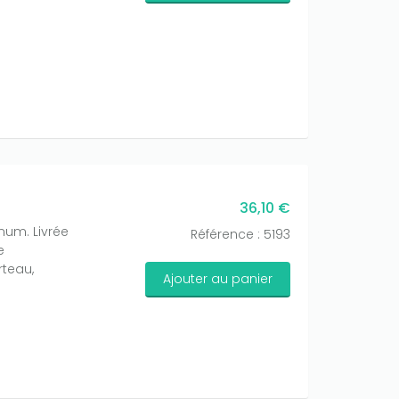
36,10 €
mum. Livrée
Référence : 5193
e
rteau,
Ajouter au panier