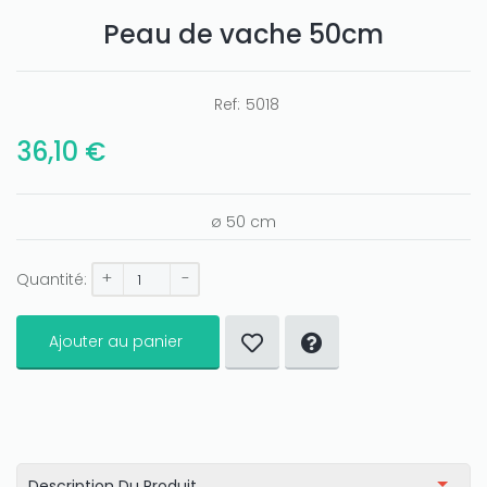
Peau de vache 50cm
Ref:
5018
Only play at
Joo casino
if you really want to win a huge
amount on your credits!
36,10 €
ø 50 cm
+
-
Quantité:
Ajouter au panier
Description Du Produit