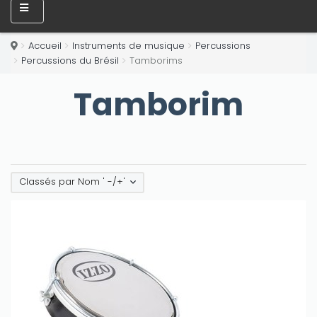
Accueil
Instruments de musique
Percussions
Percussions du Brésil
Tamborims
Tamborim
Classés par Nom ' -/+'
Only play at
Joo casino
if you really want to win a huge
amount on your credits!