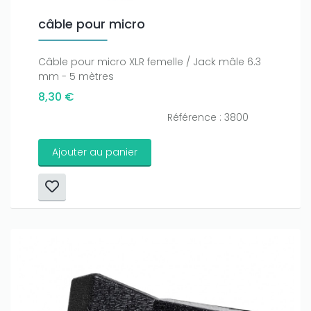
câble pour micro
Only play at
Joo casino
if you really want to win a huge
amount on your credits!
Câble pour micro XLR femelle / Jack mâle 6.3
mm - 5 mètres
8,30 €
Référence : 3800
Ajouter au panier