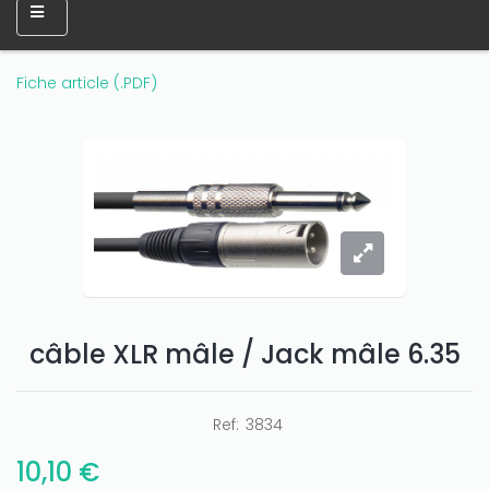
Fiche article (.PDF)
câble XLR mâle / Jack mâle 6.35
Ref:
3834
Only play at
Joo casino
if you really want to win a huge
amount on your credits!
10,10 €