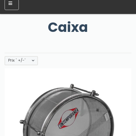
Caixa
Prix ' +/-'