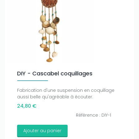
Only play at
Joo casino
if you really want to win a huge
amount on your credits!
DIY - Cascabel coquillages
Fabrication d'une suspension en coquillage
aussi belle qu'agréable à écouter.
24,80 €
Référence : DIY-1
Ajouter au panier