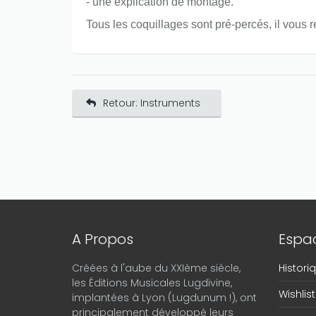
- une explication de montage.
Tous les coquillages sont pré-percés, il vous r
Retour: Instruments
A Propos
Espac
Créées à l'aube du XXIème siècle,
Histor
les Éditions Musicales Lugdivine,
Wishlist
implantées à Lyon (Lugdunum !), ont
principalement développé leurs