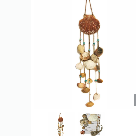
Only play at
Joo casino
if you really
want to win a huge amount on your
credits!