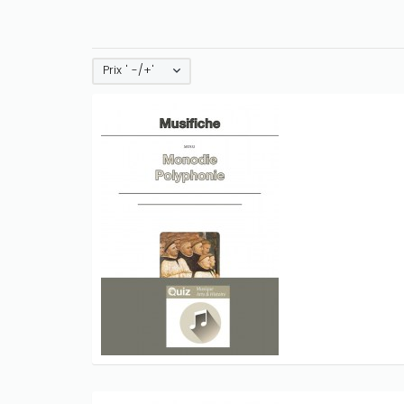
Prix ' -/+'