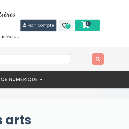
ières
0
Mon compte
0
ltimédia…
ACE NUMÉRIQUE
 arts