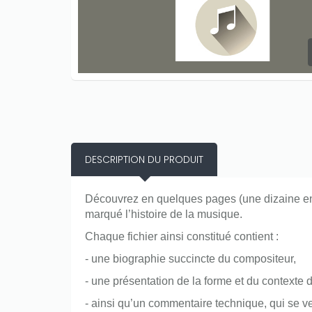
Only play at
Joo casino
if you really
want to win a huge amount on your
credits!
DESCRIPTION DU PRODUIT
Découvrez en quelques pages (une dizaine en 
marqué l’histoire de la musique.
Chaque fichier ainsi constitué contient :
- une biographie succincte du compositeur,
- une présentation de la forme et du contexte d
- ainsi qu’un commentaire technique, qui se veu