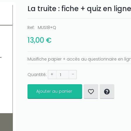
La truite : fiche + quiz en lign
Ref:
MUS18+Q
13,00 €
Musifiche papier + accès au questionnaire en lig
+
-
Quantité:
Ajouter au panier