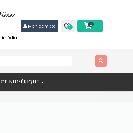
ières
0
Mon compte
0
ltimédia…
ACE NUMÉRIQUE