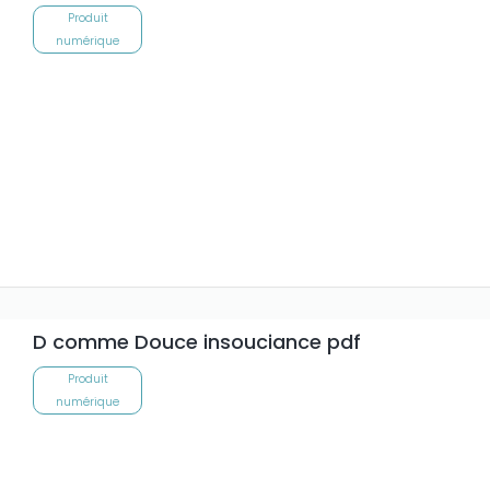
Produit
numérique
D comme Douce insouciance pdf
Produit
numérique