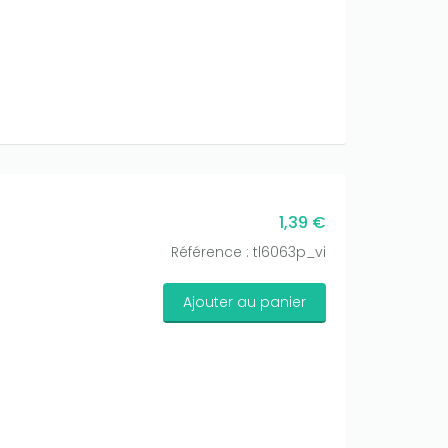
1,39 €
Référence : tl6063p_vi
Ajouter au panier