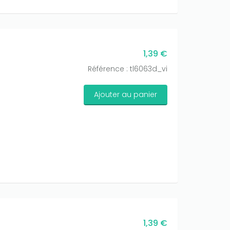
1,39 €
Référence : tl6063d_vi
Ajouter au panier
1,39 €