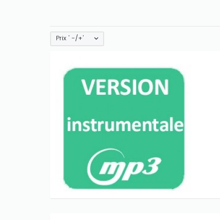
Prix ' -/+'