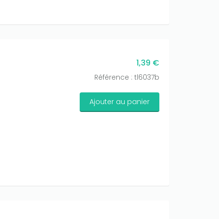
1,39 €
Référence : tl6037b
Ajouter au panier