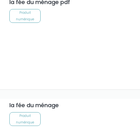
la fée du ménage pdf
Produit
numérique
la fée du ménage
Produit
numérique