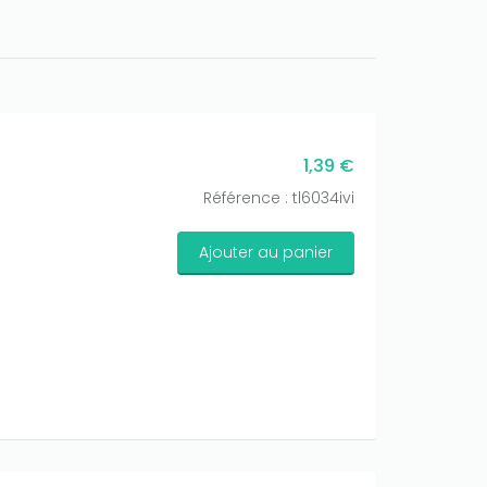
1,39 €
Référence : tl6034ivi
Ajouter au panier