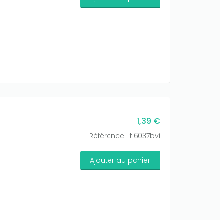
1,39 €
Référence : tl6037bvi
Ajouter au panier