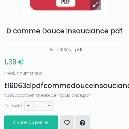
D comme Douce insouciance pdf
Ref:
tl6063d_pdf
1,39 €
Produit numérique
tl6063dpdfcommedouceinsoucianc
tl6063dpdfcommedouceinsouciance.pdf
+
-
Quantité:
Ajouter au panier