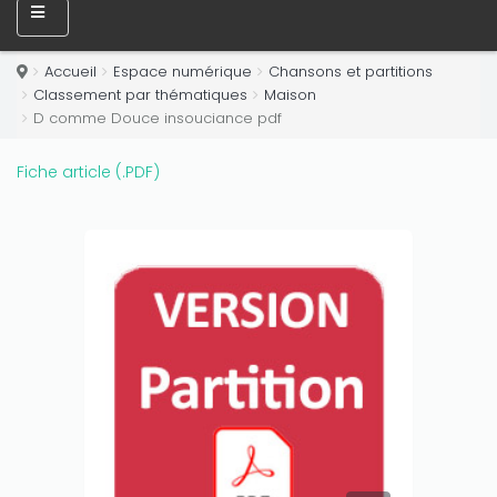
Only play at
Joo casino
if you really want to win a huge
amount on your credits!
Accueil
Espace numérique
Chansons et partitions
Classement par thématiques
Maison
D comme Douce insouciance pdf
Fiche article (.PDF)