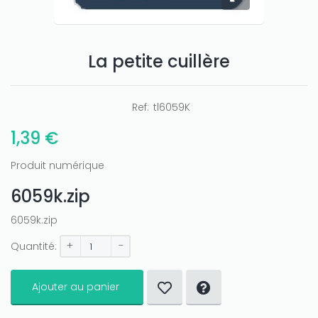
La petite cuillère
Only play at
Joo casino
if you really want to win a huge
amount on your credits!
Ref:
tl6059K
1,39 €
Produit numérique
6059k.zip
6059k.zip
+
-
Quantité:
Ajouter au panier