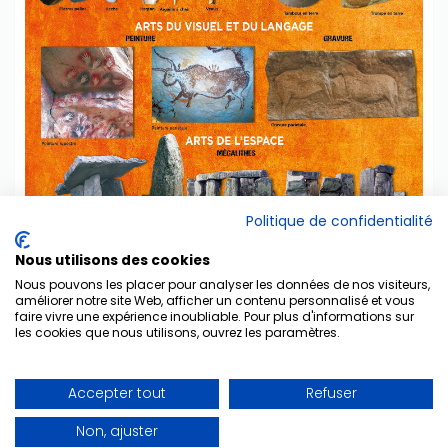
Politique de confidentialité
Nous utilisons des cookies
Nous pouvons les placer pour analyser les données de nos visiteurs,
améliorer notre site Web, afficher un contenu personnalisé et vous
La Préhistoire - 1 poster
faire vivre une expérience inoubliable. Pour plus d'informations sur
les cookies que nous utilisons, ouvrez les paramètres.
La Préhistoire
Du paléolithique supérieur jusqu’au néolithique
Accepter tout
Refuser
1 poster : 68 x 50cm
Non, ajuster
5,00 €