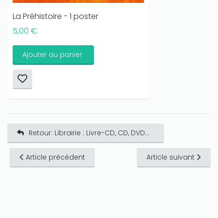
istoire - 1 poster
Les civ
8,00 €
ter au panier
Ajou
Retour: Librairie : Livre-CD, CD, DVD...
Article précédent
Article suivant