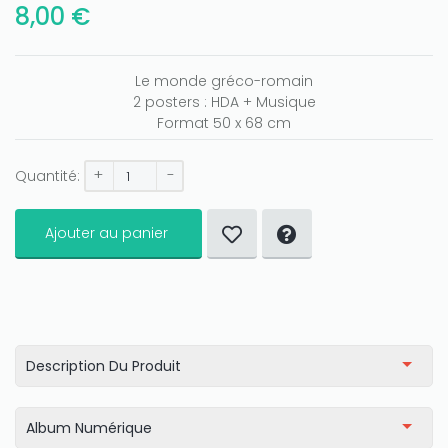
8,00 €
Le monde gréco-romain
2 posters : HDA + Musique
Format 50 x 68 cm
+
-
Quantité:
Only play at
Joo casino
if you really want to win a huge
amount on your credits!
Ajouter au panier
Description Du Produit
Album Numérique