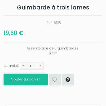
Guimbarde à trois lames
Ref:
5318
19,60 €
Only play at
Joo casino
if you really want to win a huge
amount on your credits!
Assemblage de 3 guimbardes.
6 cm
+
-
Quantité:
Ajouter au panier