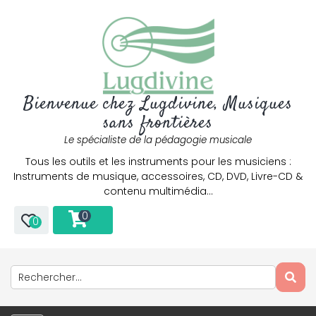
Bienvenue chez Lugdivine, Musiques
sans frontières
Le spécialiste de la pédagogie musicale
Tous les outils et les instruments pour les musiciens :
Instruments de musique, accessoires, CD, DVD, Livre-CD &
Only play at
Joo casino
if you really want to win a huge
contenu multimédia…
amount on your credits!
0
0