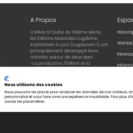
A Propos
Espac
Créées à l'aube du XXIème siècle,
Histor
les Éditions Musicales Lugdivine,
Wishlist
implantées à Lyon (Lugdunum !), ont
principalement développé leurs
Réseau 
activités autour de deux axes :
-La production, l'Édition et la
Informa
diffusion d'ouvrages, de CD, de DVD
Adminis
à vocation éducative
Bon d
-Le négoce d'instruments de
Nous utilisons des cookies
musique en provenance du monde
Nous pouvons les placer pour analyser les données de nos visiteurs, amé
entier.
personnalisé et vous faire vivre une expérience inoubliable. Pour plus d'
ouvrez les paramètres.