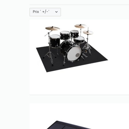
Prix ' +/-'