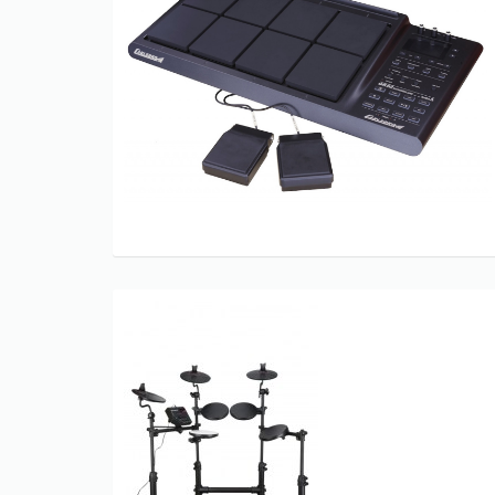
Only play at
Joo casino
if you really
want to win a huge amount on your
credits!