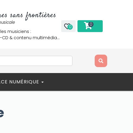
es sans frontières
musicale
0
0
 les musiciens :
re-CD & contenu multimédia…
ACE NUMÉRIQUE
e