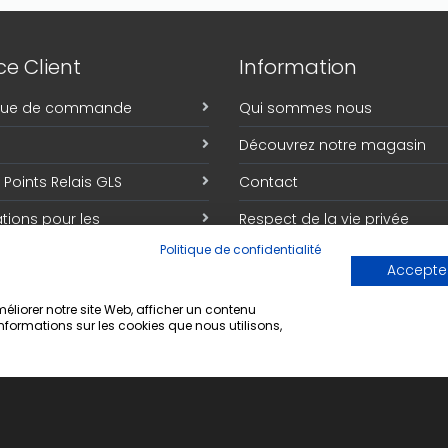
e Client
Information
ique de commande
Qui sommes nous
Découvrez notre magasin
Points Relais GLS
Contact
tions pour les
Respect de la vie privée
trations
Politique de confidentialité
Conditions générales de ven
Accepter
e commande
liorer notre site Web, afficher un contenu
informations sur les cookies que nous utilisons,