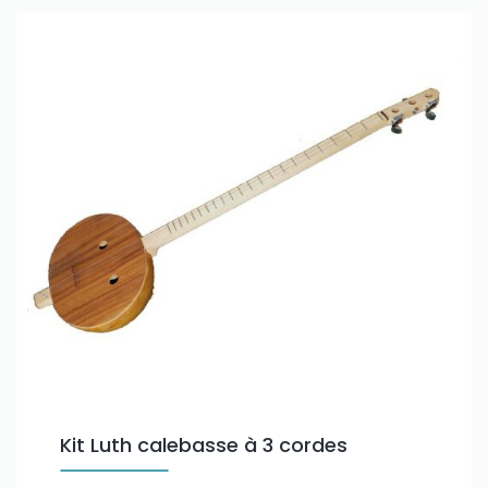
Only play at
Joo casino
if you really want to win a huge
amount on your credits!
Kit Luth calebasse à 3 cordes