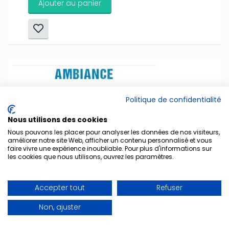
Ajouter au panier
Politique de confidentialité
Nous utilisons des cookies
Nous pouvons les placer pour analyser les données de nos visiteurs,
améliorer notre site Web, afficher un contenu personnalisé et vous
faire vivre une expérience inoubliable. Pour plus d'informations sur
les cookies que nous utilisons, ouvrez les paramètres.
Only play at
Joo casino
if you really want to win a huge
amount on your credits!
Accepter tout
Refuser
Fiche + vidéos - Ambiance Océan
Non, ajuster