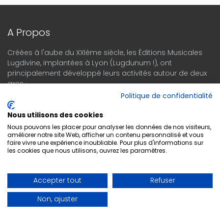
A Propos
Créées à l'aube du XXIème siècle, les Éditions Musicales
Lugdivine, implantées à Lyon (Lugdunum !), ont
principalement développé leurs activités autour de deux
axes :
-La production, l'Édition et la diffusion d'ouvrages, de CD,
Politique de confidentialité
de DVD à vocation éducative
-Le négoce d'instruments de musique en provenance du
Nous utilisons des cookies
monde entier.
Nous pouvons les placer pour analyser les données de nos visiteurs,
améliorer notre site Web, afficher un contenu personnalisé et vous
faire vivre une expérience inoubliable. Pour plus d'informations sur
les cookies que nous utilisons, ouvrez les paramètres.
Espace Client
Accepter tout
Refuser
Historique de commande
Non, ajuster
Wishlist