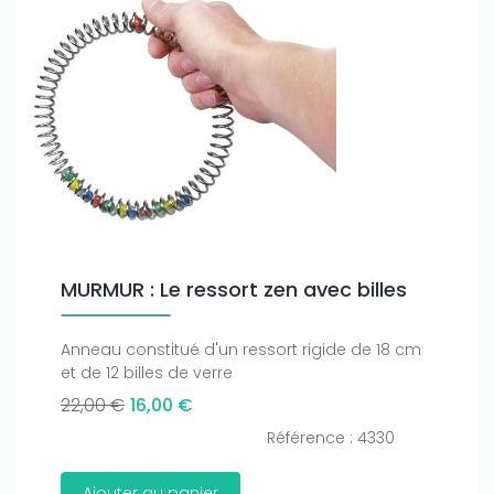
Only play at
Joo casino
if you really want to win a huge
amount on your credits!
MURMUR : Le ressort zen avec billes
Anneau constitué d'un ressort rigide de 18 cm
et de 12 billes de verre
22,00 €
16,00 €
Référence : 4330
Ajouter au panier