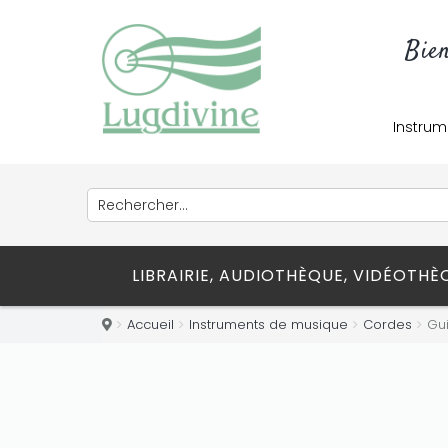
Bie
Only play at
Joo casino
if you really
Instrum
want to win a huge amount on your
credits!
LIBRAIRIE, AUDIOTHÈQUE, VIDÉOTH
Accueil
Instruments de musique
Cordes
Gui