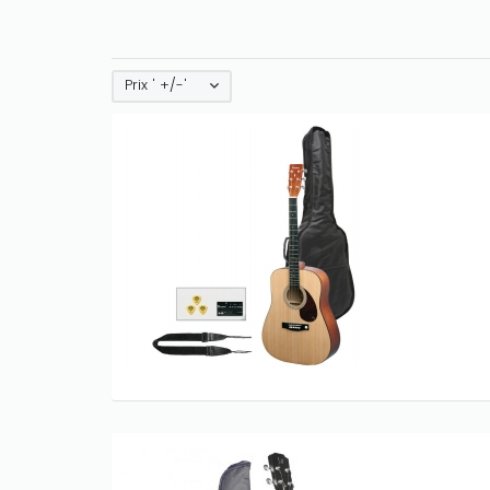
Prix ' +/-'