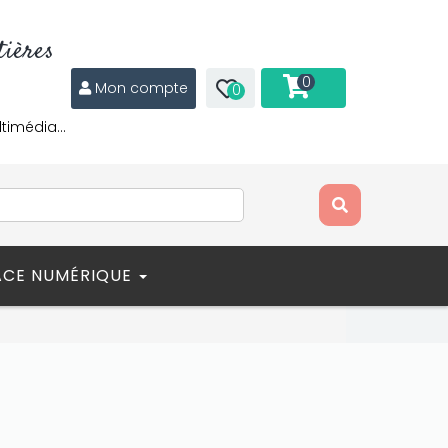
ières
0
Mon compte
0
ltimédia…
ACE NUMÉRIQUE