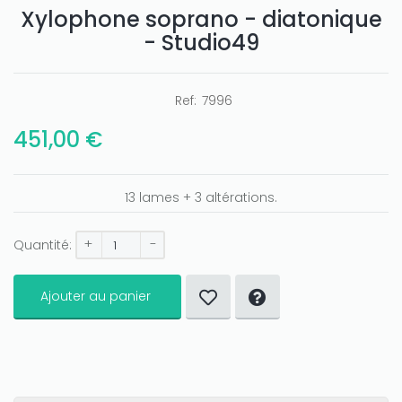
Xylophone soprano - diatonique
- Studio49
Ref:
7996
Only play at
Joo casino
if you really want to win a huge
amount on your credits!
451,00 €
13 lames + 3 altérations.
+
-
Quantité:
Ajouter au panier