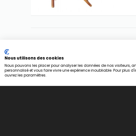
Nous utilisons des cookies
Nous pouvons les placer pour analyser les données de nos visiteurs, amé
personnalisé et vous faire vivre une expérience inoubliable. Pour plus d'
A Propos
Espac
ouvrez les paramètres.
Créées à l'aube du XXIème siècle,
Histor
les Éditions Musicales Lugdivine,
Wishlist
implantées à Lyon (Lugdunum !), ont
principalement développé leurs
Réseau 
activités autour de deux axes :
-La production, l'Édition et la
Informa
diffusion d'ouvrages, de CD, de DVD
Adminis
à vocation éducative