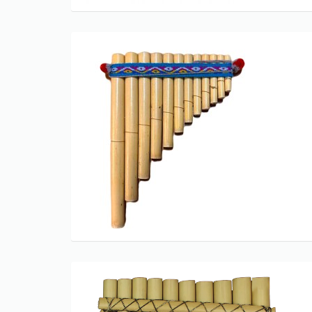
Only play at
Joo casino
if you really
want to win a huge amount on your
credits!