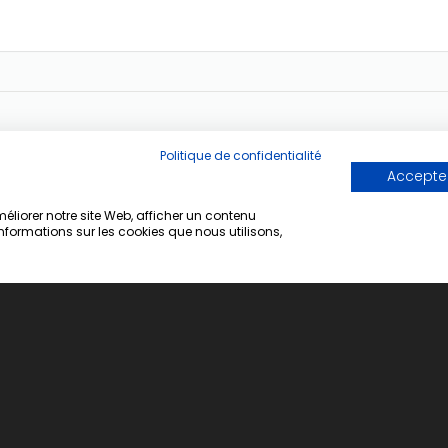
Politique de confidentialité
Accepter
liorer notre site Web, afficher un contenu
informations sur les cookies que nous utilisons,
e Client
Information
ique de commande
Qui sommes nous
Découvrez notre magasin
Points Relais GLS
Contact
tions pour les
Respect de la vie privée
trations
Conditions générales de ven