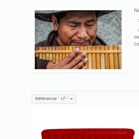
No
> 
> 
mê
co
Référence ' +/-'