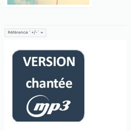
Référence ' +/-'