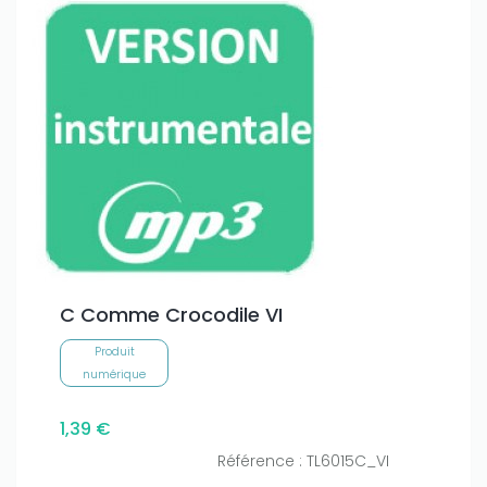
C Comme Crocodile VI
Produit
numérique
1,39 €
Référence : TL6015C_VI