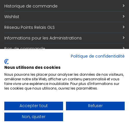
Historique de commande
Wishlist
Réseau Points Relais GLS
Informations pour les Administrations
Bon de commande
Politique de confidentialité
Information
Nous utilisons des cookies
Qui sommes nous
Nous pouvons les placer pour analyser les données de nos visiteurs,
améliorer notre site Web, afficher un contenu personnalisé et vous
faire vivre une expérience inoubliable. Pour plus d'informations sur
Découvrez notre magasin
les cookies que nous utilisons, ouvrez les paramètres.
Contact
Accepter tout
Refuser
Respect de la vie privée
Non, ajuster
Conditions générales de vente