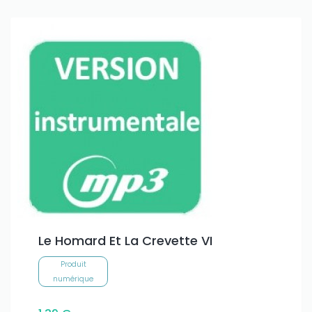
Only play at
Joo casino
if you really want to win a huge
amount on your credits!
Le Homard Et La Crevette VI
Produit
numérique