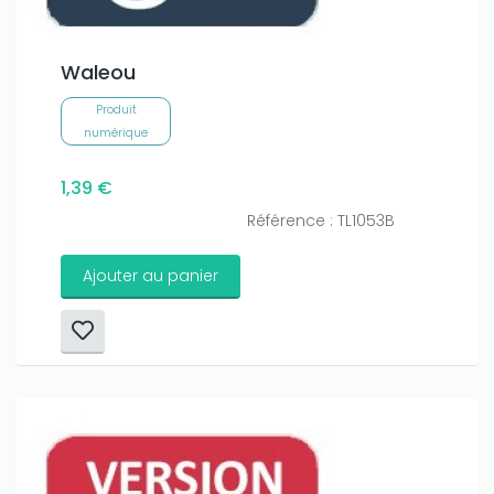
Waleou
Produit
numérique
1,39 €
Référence : TL1053B
Ajouter au panier