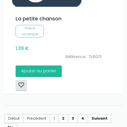
La petite chanson
Produit
numérique
1,39 €
Référence : TL6017I
Ajouter au panier
Début
Précédent
1
2
3
4
Suivant