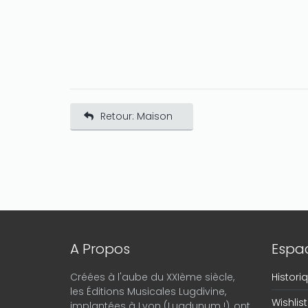
Retour: Maison
A Propos
Espac
Créées à l'aube du XXIème siècle,
Histor
les Éditions Musicales Lugdivine,
Wishlist
implantées à Lyon (Lugdunum !), ont