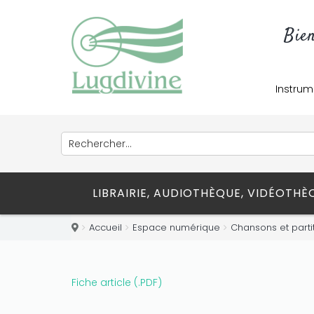
Only play at
Joo casino
if you really
Bie
want to win a huge amount on your
credits!
Instrum
LIBRAIRIE, AUDIOTHÈQUE, VIDÉOTH
Accueil
Espace numérique
Chansons et parti
Fiche article (.PDF)