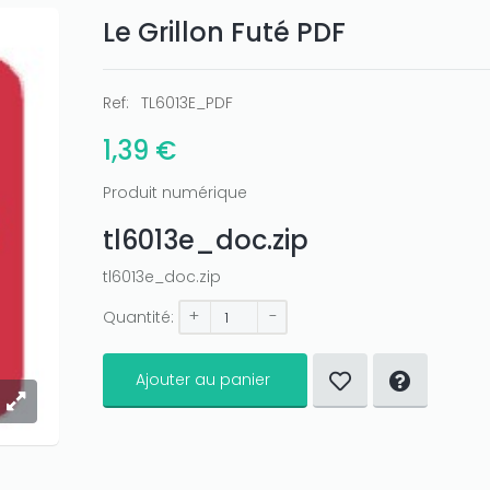
Le Grillon Futé PDF
Ref:
TL6013E_PDF
1,39 €
Produit numérique
tl6013e_doc.zip
tl6013e_doc.zip
+
-
Quantité:
Ajouter au panier