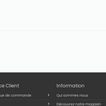
e Client
Information
ique de commande
Qui sommes nous
Découvrez notre magasin