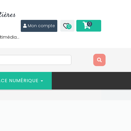
ières
0
Mon compte
0
ltimédia…
ACE NUMÉRIQUE