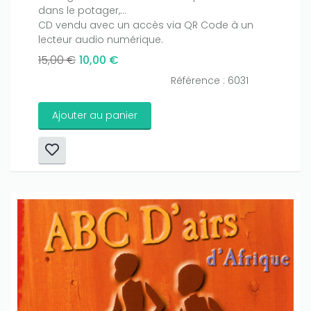
dans le potager,...
Only play at
Joo casino
if you really want to win a huge
CD vendu avec un accès via QR Code à un
amount on your credits!
lecteur audio numérique.
15,00 €
10,00 €
Référence : 6031
Ajouter au panier