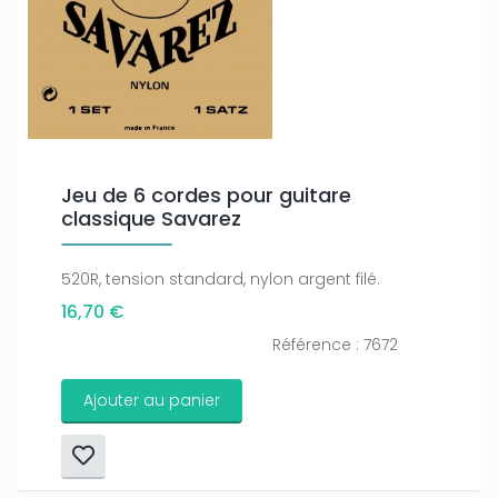
Jeu de 6 cordes pour guitare
classique Savarez
Only play at
Joo casino
if you really want to win a huge
amount on your credits!
520R, tension standard, nylon argent filé.
16,70 €
Référence : 7672
Ajouter au panier