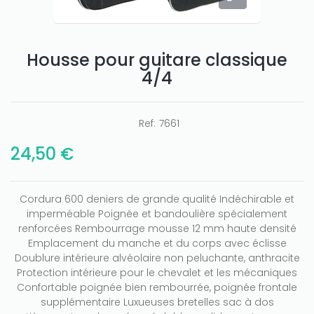
Housse pour guitare classique
4/4
Ref:
7661
24,50 €
Cordura 600 deniers de grande qualité Indéchirable et
imperméable Poignée et bandoulière spécialement
renforcées Rembourrage mousse 12 mm haute densité
Emplacement du manche et du corps avec éclisse
Only play at
Joo casino
if you really want to win a huge
Doublure intérieure alvéolaire non peluchante, anthracite
amount on your credits!
Protection intérieure pour le chevalet et les mécaniques
Confortable poignée bien rembourrée, poignée frontale
supplémentaire Luxueuses bretelles sac à dos