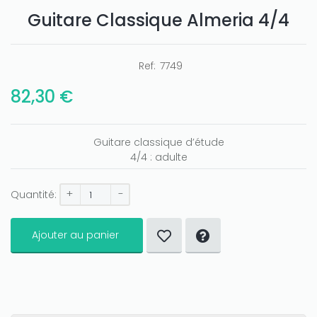
Guitare Classique Almeria 4/4
Ref:
7749
Only play at
Joo casino
if you really want to win a huge
82,30 €
amount on your credits!
Guitare classique d’étude
4/4 : adulte
+
-
Quantité:
Ajouter au panier