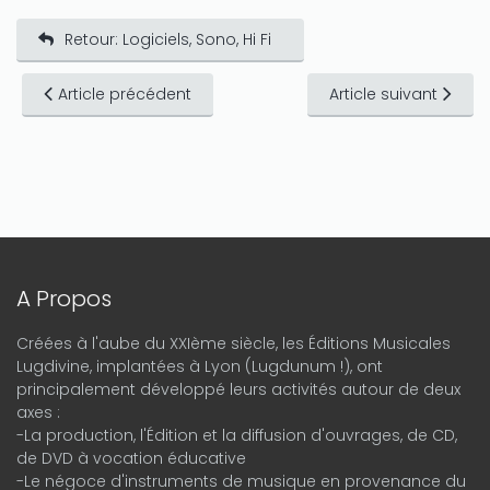
Retour: Logiciels, Sono, Hi Fi
Article précédent
Article suivant
A Propos
Créées à l'aube du XXIème siècle, les Éditions Musicales
Lugdivine, implantées à Lyon (Lugdunum !), ont
principalement développé leurs activités autour de deux
axes :
-La production, l'Édition et la diffusion d'ouvrages, de CD,
de DVD à vocation éducative
-Le négoce d'instruments de musique en provenance du