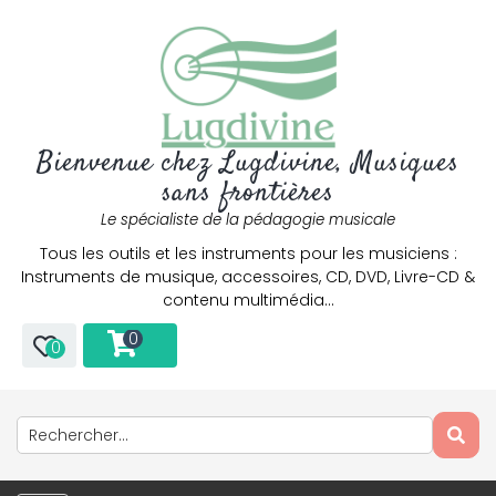
Bienvenue chez Lugdivine, Musiques
sans frontières
Le spécialiste de la pédagogie musicale
Tous les outils et les instruments pour les musiciens :
Instruments de musique, accessoires, CD, DVD, Livre-CD &
contenu multimédia…
0
0
Only play at
Joo casino
if you really want to win a huge
amount on your credits!