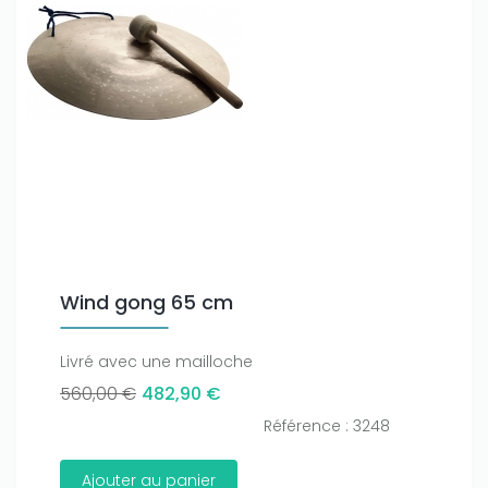
Only play at
Joo casino
if you really want to win a huge
amount on your credits!
Wind gong 65 cm
Livré avec une mailloche
560,00 €
482,90 €
Référence : 3248
Ajouter au panier