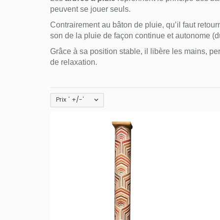
peuvent se jouer seuls.
Contrairement au bâton de pluie, qu’il faut retourn
son de la pluie de façon continue et autonome (d
Grâce à sa position stable, il libère les mains, 
de relaxation.
Only play at
Joo casino
if you really
want to win a huge amount on your
Prix ' +/-'
credits!