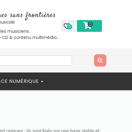
es sans frontières
musicale
0
0
 les musiciens :
re-CD & contenu multimédia…
ACE NUMÉRIQUE
nd uniques : ils sont fixés sur une base stable et