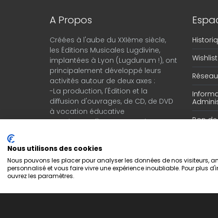
A Propos
Espac
Créées à l'aube du XXIème siècle,
Histor
les Éditions Musicales Lugdivine,
Wishlist
implantées à Lyon (Lugdunum !), ont
principalement développé leurs
Réseau 
activités autour de deux axes :
-La production, l'Édition et la
Informa
diffusion d'ouvrages, de CD, de DVD
Adminis
à vocation éducative
Bon d
-Le négoce d'instruments de
musique en provenance du monde
entier.
Nous utilisons des cookies
Nous pouvons les placer pour analyser les données de nos visiteurs, amé
personnalisé et vous faire vivre une expérience inoubliable. Pour plus d'
ouvrez les paramètres.
Copyright © 2022 Editions Musicales Lugdivine