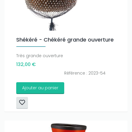
Only play at
Joo casino
if you really want to win a huge
amount on your credits!
Shékéré - Chékéré grande ouverture
Très grande ouverture
132,00 €
Référence : 2023-54
Ajouter au panier