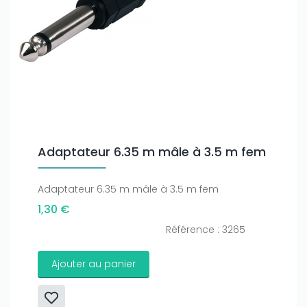
Adaptateur 6.35 m mâle à 3.5 m fem
Adaptateur 6.35 m mâle à 3.5 m fem
1,30 €
Référence : 3265
Only play at
Joo casino
if you really want to win a huge
amount on your credits!
Ajouter au panier