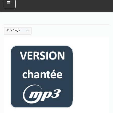
Prix ' +/-'