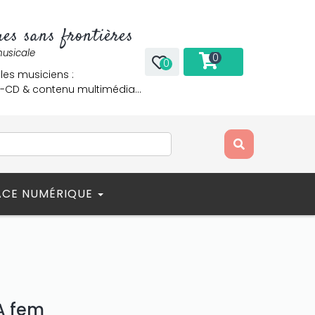
es sans frontières
musicale
0
0
 les musiciens :
re-CD & contenu multimédia…
ACE NUMÉRIQUE
A fem