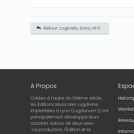
Retour: Logiciels, Sono, Hi Fi
A Propos
Espac
Créées à l'aube du XXIème siècle,
Histor
les Éditions Musicales Lugdivine,
Wishlist
implantées à Lyon (Lugdunum !), ont
principalement développé leurs
Réseau 
activités autour de deux axes :
-La production, l'Édition et la
Informa