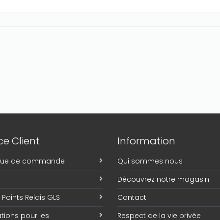
e Client
Information
ique de commande
Qui sommes nous
Découvrez notre magasin
Points Relais GLS
Contact
tions pour les
Respect de la vie privée