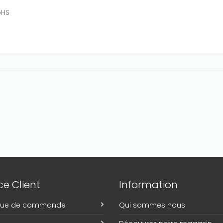
oHS
e Client
Information
ique de commande
Qui sommes nous