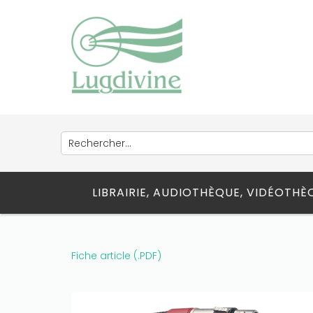
Only play at
Joo casino
if you really
want to win a huge amount on your
credits!
LIBRAIRIE, AUDIOTHÈQUE, VIDÉOTH
Fiche article (.PDF)