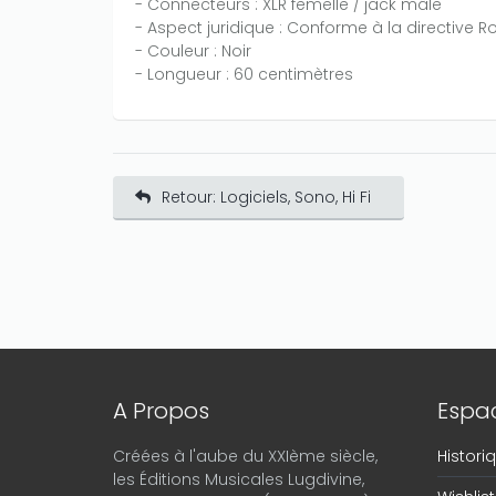
- Connecteurs : XLR femelle / jack mâle
- Aspect juridique : Conforme à la directive R
- Couleur : Noir
- Longueur : 60 centimètres
Retour: Logiciels, Sono, Hi Fi
A Propos
Espac
Créées à l'aube du XXIème siècle,
Histor
les Éditions Musicales Lugdivine,