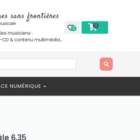
es sans frontières
musicale
0
0
 les musiciens :
re-CD & contenu multimédia…
ACE NUMÉRIQUE
le 6.35