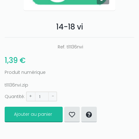
14-18 vi
Ref:
tl1136nvi
1,39 €
Produit numérique
tl1136nvi.zip
+
-
Quantité:
Ajouter au panier